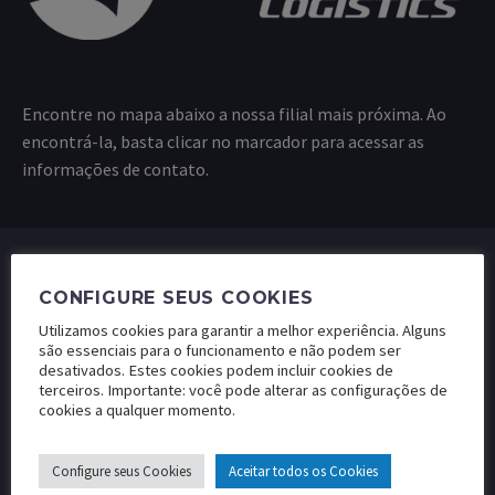
Encontre no mapa abaixo a nossa filial mais próxima. Ao
encontrá-la, basta clicar no marcador para acessar as
informações de contato.
CONFIGURE SEUS COOKIES
Utilizamos cookies para garantir a melhor experiência. Alguns
são essenciais para o funcionamento e não podem ser
desativados. Estes cookies podem incluir cookies de
terceiros. Importante: você pode alterar as configurações de
cookies a qualquer momento.
LUFT
AGRO
Configure seus Cookies
Aceitar todos os Cookies