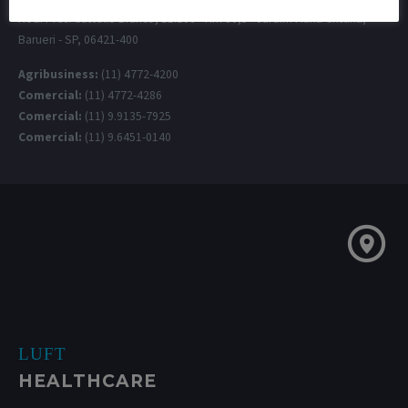
Rod. Pres. Castello Branco, 11.100 - Km 30,5 - Jardim Maria Cristina,
Barueri - SP, 06421-400
Agribusiness:
(11) 4772-4200
Comercial:
(11) 4772-4286
Comercial:
(11) 9.9135-7925
Comercial:
(11) 9.6451-0140
LUFT
HEALTHCARE