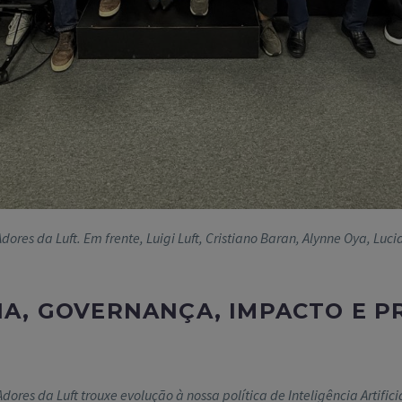
vAdores da Luft. Em frente, Luigi Luft, Cristiano Baran, Alynne Oya, Lu
 IA, GOVERNANÇA, IMPACTO E 
ores da Luft trouxe evolução à nossa política de Inteligência Artifi