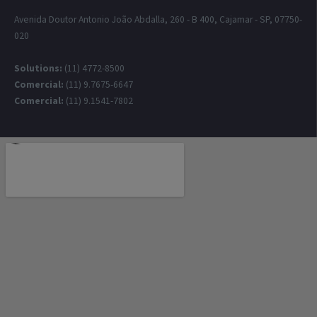
Avenida Doutor Antonio João Abdalla, 260 - B 400, Cajamar - SP, 07750-
020
Solutions:
(11) 4772-8500
Comercial:
(11) 9.7675-6647
Comercial:
(11) 9.1541-7802