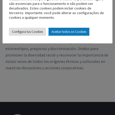
são essenciais para o funcionamento e não podem ser
desativados. Estes cookies podem incluir cookies de
terceiros. Importante: você pode alterar as configurações de
cookies a qualquer momento.
Grupo UNIR
– grupo comprometido con la promoción de la
igualdad racial en todas sus formas.
Configura tus Cookies
Aceitar todos os Cookies
Sensibilizar sobre cuestiones raciales, desafiando
estereotipos, prejuicios y discriminación. Unidos para
promover la diversidad racial y reconocer la importancia de
incluir voces de todos los orígenes étnicos y culturales en
nuestras discusiones y acciones corporativas.