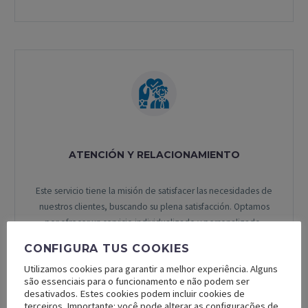
ATENCIÓN Y RELACIONAMIENTO
Este servicio tiene la misión de satisfacer las necesidades de
nuestros clientes, buscando su plena satisfacción. Optamos
por ofrecer un servicio individualizado y personalizado,
siempre enfocado en la relación. Con esta estrategia,
CONFIGURA TUS COOKIES
nuestros Analistas de Atención trabajan en conjunto con los
Utilizamos cookies para garantir a melhor experiência. Alguns
Clientes, es decir, de manera proactiva, minimizando o
são essenciais para o funcionamento e não podem ser
incluso eliminando situaciones inherentes a la operación.
desativados. Estes cookies podem incluir cookies de
terceiros. Importante: você pode alterar as configurações de