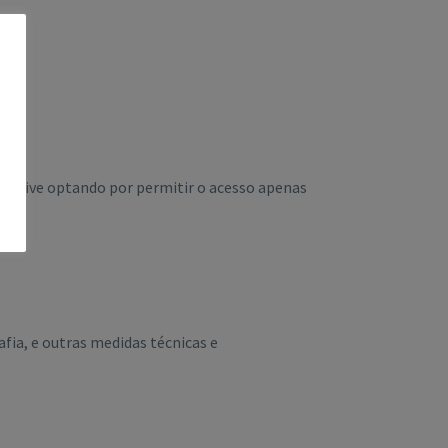
nclusive optando por permitir o acesso apenas
fia, e outras medidas técnicas e