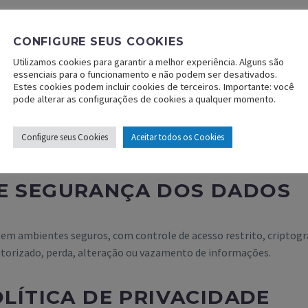
mesmo com o app em segundo plano;
ealiza as contagens;
CONFIGURE SEUS COOKIES
clara, conforme exigido no Android 10 ou superior.
Utilizamos cookies para garantir a melhor experiência. Alguns são
essenciais para o funcionamento e não podem ser desativados.
elefone (como operadora, número e status de chamadas);
Estes cookies podem incluir cookies de terceiros. Importante: você
pode alterar as configurações de cookies a qualquer momento.
das sessões e validar a identidade do operador.
itadas ao usuário, que poderá concedê-las de forma controlada, i
Configure seus Cookies
Aceitar todos os Cookies
E SEGURANÇA DOS DADOS
m ambientes seguros, com controle de acesso restrito, criptogra
utorizado, perda, alteração ou vazamento de informações.
LÍTICA DE PRIVACIDADE