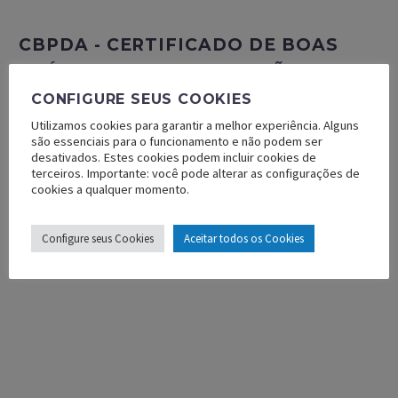
CBPDA - CERTIFICADO DE BOAS
PRÁTICAS DE DISTRIBUIÇÃO E
ARMAZENAGEM
CONFIGURE SEUS COOKIES
Utilizamos cookies para garantir a melhor experiência. Alguns
são essenciais para o funcionamento e não podem ser
desativados. Estes cookies podem incluir cookies de
As empresas do Grupo ligadas à saúde possuem o
terceiros. Importante: você pode alterar as configurações de
documento emitido pela Anvisa atestando o cumprimento
cookies a qualquer momento.
das Boas Práticas de Distribuição e Armazenagem
dispostas na legislação em vigor.
Configure seus Cookies
Aceitar todos os Cookies